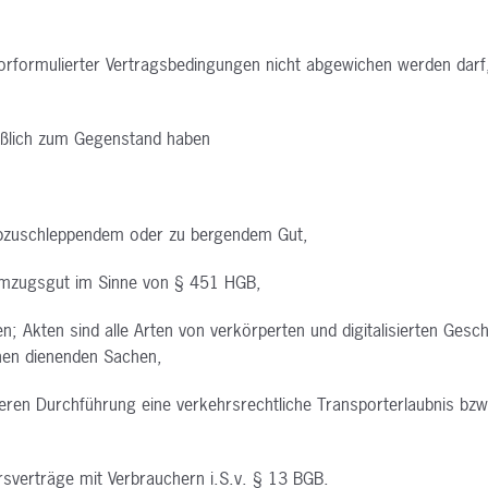
orformulierter Vertragsbedingungen
nicht abgewichen werden darf
ießlich zum Gegenstand
haben
abzuschleppendem oder zu bergendem
Gut,
Umzugsgut im Sinne von § 451
HGB,
n; Akten sind alle Arten von
verkörperten und digitalisierten Ges
onen
dienenden Sachen,
ren Durchführung eine verkehrsrechtliche
Transporterlaubnis b
rsverträge mit Verbrauchern
i.S.v. § 13 BGB.