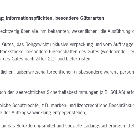
g; Informationspflichten,
besondere Güterarten
echtzeitig über alle ihm
bekannten, wesentlichen, die Ausführung 
s Gutes, das Rohgewicht
(inklusive Verpackung und vom Auftraggeb
 Packstücke, besondere Eigenschaften des Gutes
(wie lebende Tie
ng des Gutes nach
Ziffer 21), und Lieferfristen,
chtlichen, außenwirtschaftsrechtlichen
(insbesondere waren-, perso
nach den seerechtlichen Sicherheitsbestimmungen
(z.B. SOLAS) erf
liche Schutzrechte, z.B. marken-
und lizenzrechtliche Beschränku
ie der Auftragsabwicklung entgegenstehen,
 an das Beförderungsmittel
und spezielle Ladungssicherungsmittel