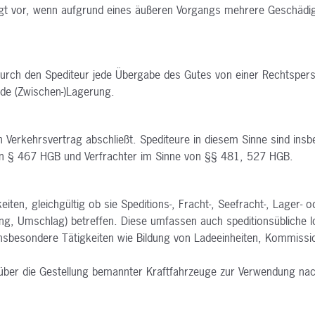
iegt vor, wenn aufgrund eines äußeren Vorgangs mehrere Geschädi
rch den Spediteur jede Übergabe des Gutes von einer Rechtsperso
de (Zwischen-)Lagerung.
 Verkehrsvertrag abschließt. Spediteure in diesem Sinne sind ins
on § 467 HGB und Verfrachter im Sinne von §§ 481, 527 HGB.
eiten, gleichgültig ob sie Speditions-, Fracht-, Seefracht-, Lager-
ng, Umschlag) betreffen. Diese umfassen auch speditionsübliche l
sbesondere Tätigkeiten wie Bildung von Ladeeinheiten,
Kommissio
 über die Gestellung bemannter Kraftfahrzeuge zur Verwendung na