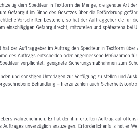
chtzeitig dem Spediteur in
Textform die Menge, die genaue Art der
um Gefahrgut im Sinne des Gesetzes über die Beförderung gefähr
echtliche Vorschriften bestehen, so hat
der Auftraggeber die für 
dem einschlägigen
Gefahrgutrecht, mitzuteilen und spätestens bei
t hat der Auftraggeber im
Auftrag den Spediteur in Textform über
nahme
des Auftrags entscheiden oder angemessene Maßnahmen für 
r Spediteur verpflichtet, geeignete Sicherungsmaßnahmen
zum Schut
unden und sonstigen Unterlagen
zur Verfügung zu stellen und Auskün
orgeschriebene Behandlung – hierzu zählen auch Sicherheitskontro
ggebers wahrzunehmen. Er hat
den ihm erteilten Auftrag auf offen
es
Auftrages unverzüglich anzuzeigen. Erforderlichenfalls hat er W